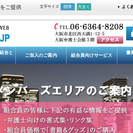
をご提供
文字サイズ
標準
大きく
よく
組合と
書
ご加入のご案内
組合員向け
サービス