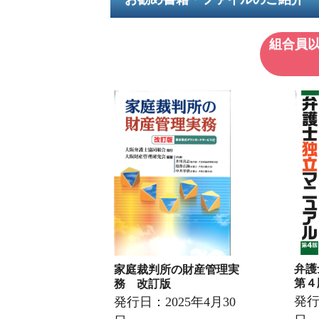
組合員
弁
家庭裁判所の財産管理実
第４
務 改訂版
発行
発行日：2025年4月30