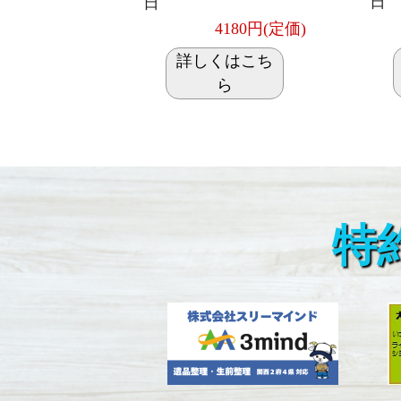
日
日
4180円(定価)
詳しくはこち
ら
特