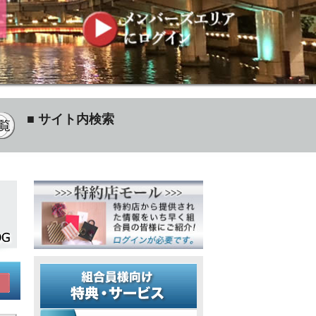
■ サイト内検索
再開いたしました。
2026/01/27
書籍・ファイル販
覧