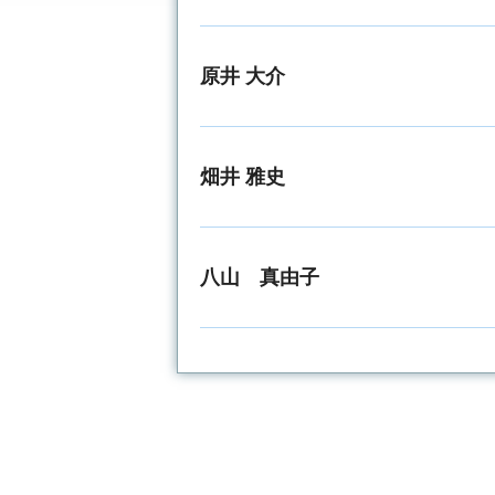
原井 大介
畑井 雅史
八山 真由子