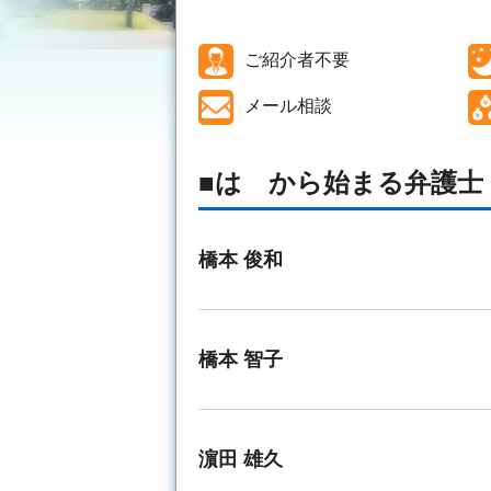
ご紹介者不要
メール相談
は から始まる弁護士
橋本 俊和
橋本 智子
濵田 雄久