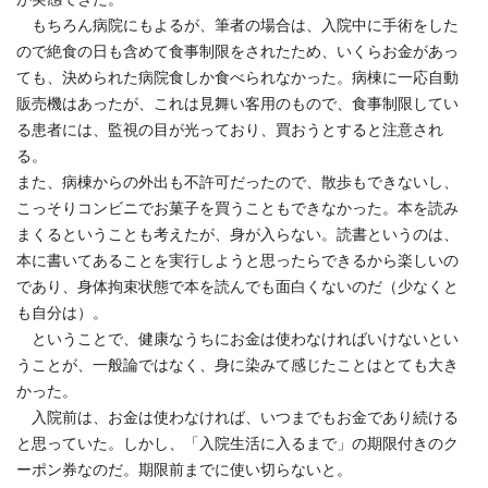
もちろん病院にもよるが、筆者の場合は、入院中に手術をした
ので絶食の日も含めて食事制限をされたため、いくらお金があっ
ても、決められた病院食しか食べられなかった。病棟に一応自動
販売機はあったが、これは見舞い客用のもので、食事制限してい
る患者には、監視の目が光っており、買おうとすると注意され
る。
また、病棟からの外出も不許可だったので、散歩もできないし、
こっそりコンビニでお菓子を買うこともできなかった。本を読み
まくるということも考えたが、身が入らない。読書というのは、
本に書いてあることを実行しようと思ったらできるから楽しいの
であり、身体拘束状態で本を読んでも面白くないのだ（少なくと
も自分は）。
ということで、健康なうちにお金は使わなければいけないとい
うことが、一般論ではなく、身に染みて感じたことはとても大き
かった。
入院前は、お金は使わなければ、いつまでもお金であり続ける
と思っていた。しかし、「入院生活に入るまで」の期限付きのク
ーポン券なのだ。期限前までに使い切らないと。