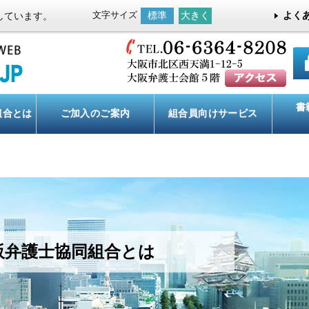
文字サイズ
標準
大きく
よく
しています。
書
組合とは
ご加入のご案内
組合員向け
サービス
阪弁護士協同組合とは