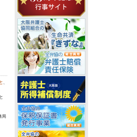
と
、
と
務局