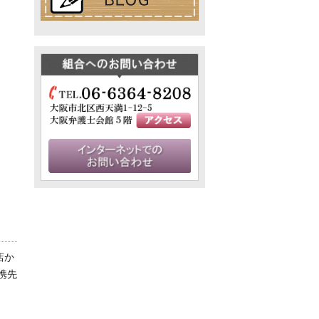
店か
携先