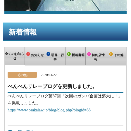
新着情報
全てのお知ら
お知らせ
研修・行
新着書籍
特約店情
その他
せ
事
報
その他
2020/04/22
べんべんリレーブログを更新しました。
べんべんリレーブログ第87回「次回のガンバ企画は盛大に！」
を掲載しました。
https://www.osakalaw.jp/blog/blog.php?blogid=88