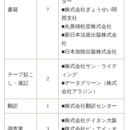
ター
書籍
7
■株式会社ぎょうせい関
西支社
■丸善雄松堂株式会社
■新日本法規出版株式会
社
■日本加除出版株式会社
■株式会社サン・ライテ
テープ起こ
ィング
2
し・速記
■データグリーン（株式
会社アラジン）
翻訳
1
■株式会社翻訳センター
■株式会社テイタン大阪
調査業
3
■株式会社ピ・アイ・オ