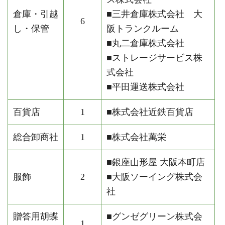
倉庫・引越
■三井倉庫株式会社 大
6
し・保管
阪トランクルーム
■丸二倉庫株式会社
■ストレージサービス株
式会社
■平田運送株式会社
百貨店
1
■株式会社近鉄百貨店
総合卸商社
1
■株式会社萬栄
■銀座山形屋 大阪本町店
服飾
2
■大阪ソーイング株式会
社
贈答用胡蝶
■グンゼグリーン株式会
1