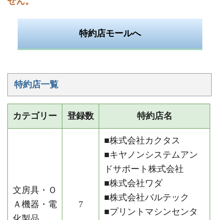
せん。
特約店モールへ
特約店一覧
カテゴリー
登録数
特約店名
■株式会社カクタス
■キヤノンシステムアン
ドサポート株式会社
■株式会社ワダ
文房具・Ｏ
■株式会社バルテック
Ａ機器・電
7
■プリントマシンセンタ
化製品