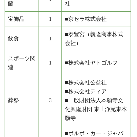
蘭
社
宝飾品
1
■京セラ株式会社
■泰豊宮（義隆商事株式
飲食
1
会社）
スポーツ関
1
■株式会社ヤトゴルフ
連
■株式会社公益社
■株式会社ティア
葬祭
3
■一般財団法人本願寺文
化興隆財団 東山浄苑東本
願寺
■ボルボ・カー・ジャパ