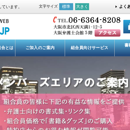
文字サイズ
標準
大きく
よく
しています。
書
組合とは
ご加入のご案内
組合員向け
サービス